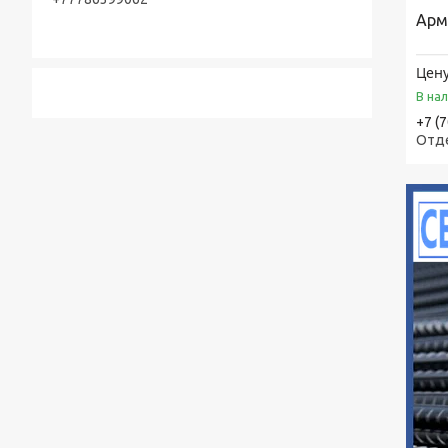
Арм
Цену
В на
+7 (
Отд