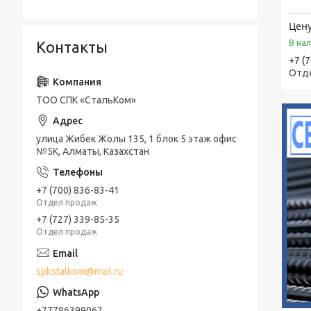
Насосы фекальные погружные
Цену
Насосы химические
В на
Контакты
Насосы вакуумные водокольцевые
+7 (
Отд
Консольно-моноблочные насосы
ТОО СПК «СтальКом»
Шестерённые насосы
Насосы песковые
улица Жибек Жолы 135, 1 блок 5 этаж офис
№5К, Алматы, Казахстан
+7 (700) 836-83-41
Отдел продаж
+7 (727) 339-85-35
Отдел продаж
spkstalkom@mail.ru
+77786399062