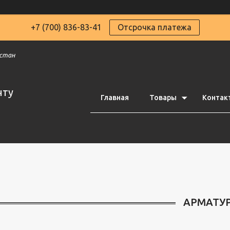
+7 (700) 836-83-41
Отсрочка платежа
хстан
чту
Главная
Товары
Контак
АРМАТУ