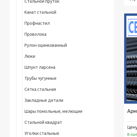
Стальной пруток
Круг нержавеющий
МУФТЫ СОЕДИНИТЕЛЬНЫЕ ПФРК И ДРК
Канат стальной
Шестигранник нержавеющий
Компенсаторы и вибровставки
Профнастил
Клапаны запорные
Проволока
Фланцы по ASME, ASTM, MSS, API, EN, DIN
Рулон оцинкованный
Фитинги по ASME, ASTM, MSS, EN, DIN
Люки
Шпунт ларсена
Трубы чугунные
Сетка стальная
Закладные детали
Арм
Шары помольные, мелющие
Стальной квадрат
Цену
Уголки стальные
В на