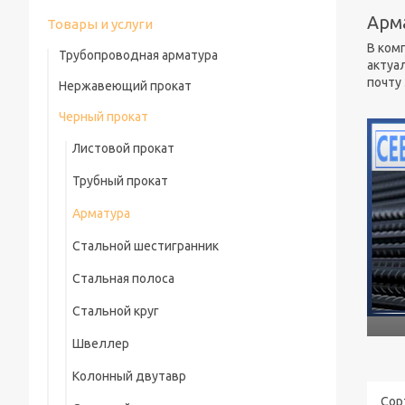
Арма
Товары и услуги
В ком
Трубопроводная арматура
актуа
почту
Нержавеющий прокат
Фасонные части трубопроводов
Черный прокат
Нержавеющая труба
Фланцы
Листовой прокат
Нержавеющий уголок
Фасонные изделия в ППУ
Трубный прокат
Нержавеющая проволока
Задвижки
Арматура
Нержавеющий лист
Дисковые затворы
Стальной шестигранник
Цветные нержавеющие листы
Шаровые Краны
Стальная полоса
Нержавеющая полоса
Гидранты
Стальной круг
Нержавеющая плита
Обратный межфланцевый клапан
Швеллер
Нержавеющий квадрат
Днища эллиптические
Колонный двутавр
Нержавеющий рифленый лист
Чугунная трубопроводная арматура