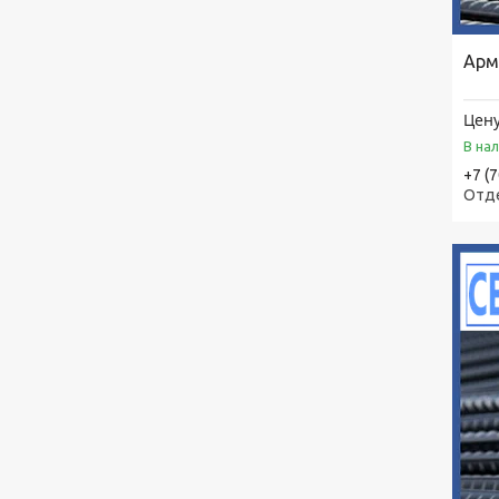
Арм
Цену
В на
+7 (
Отд