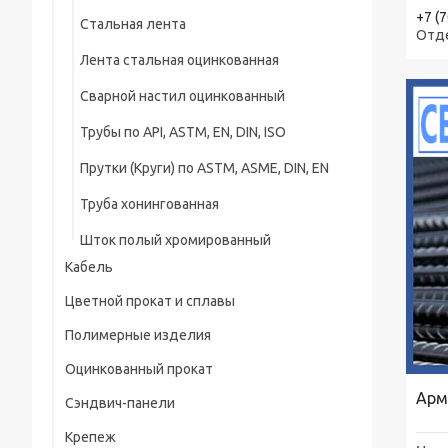
+7 (
Стальная лента
Отд
Лента стальная оцинкованная
Cварной настил оцинкованный
Трубы по API, ASTM, EN, DIN, ISO
Прутки (Круги) по ASTM, ASME, DIN, EN
Труба хонингованная
Шток полый хромированный
Кабель
Цветной прокат и сплавы
Силовой кабель
Полимерные изделия
Латунный прокат
Водопогружной кабель
Оцинкованный прокат
Полиэтиленовые трубы
Медный прокат
Противопожарный кабель
Арм
Сэндвич-панели
Оцинкованный уголок
Паронит листовой
Алюминиевый прокат
Кабель для щеток электрических машин
Крепеж
Оцинкованные водогазопроводные
Полиэтилен листовой
Бронзовый прокат
Соединительный кабель