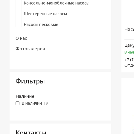
Консольно-моноблочные насосы
Стальная лента
Шестерённые насосы
Лента стальная оцинкованная
Насосы песковые
Cварной настил оцинкованный
Нас
О нас
Трубы по API, ASTM, EN, DIN, ISO
Цену
Фотогалерея
Прутки (Круги) по ASTM, ASME, DIN, EN
В на
+7 (
Труба хонингованная
Отд
Шток полый хромированный
Фильтры
Наличие
В наличии
19
Контакты