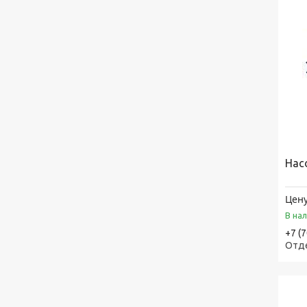
Нас
Цену
В на
+7 (
Отд