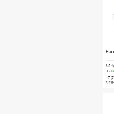
Нас
Цену
В на
+7 (
Отд