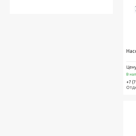
Нас
Цену
В на
+7 (
Отд