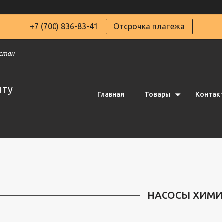
+7 (700) 836-83-41
Отсрочка платежа
хстан
чту
Главная
Товары
Контак
НАСОСЫ ХИМИ