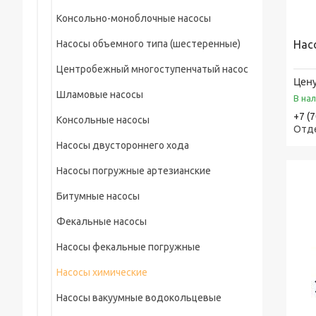
Стальной пруток
Круг нержавеющий
МУФТЫ СОЕДИНИТЕЛЬНЫЕ ПФРК И ДРК
Профильные оцинкованные трубы
Консольно-моноблочные насосы
Канат стальной
Шестигранник нержавеющий
Компенсаторы и вибровставки
Оцинкованный круг
Насосы объемного типа (шестеренные)
Нас
Профнастил
Клапаны запорные
Центробежный многоступенчатый насос
Проволока
Цену
Фланцы по ASME, ASTM, MSS, API, EN, DIN
Шламовые насосы
В на
Рулон оцинкованный
Фитинги по ASME, ASTM, MSS, EN, DIN
+7 (
Консольные насосы
Отд
Люки
Насосы двустороннего хода
Шпунт ларсена
Насосы погружные артезианские
Трубы чугунные
Битумные насосы
Сетка стальная
Фекальные насосы
Закладные детали
Насосы фекальные погружные
Шары помольные, мелющие
Насосы химические
Стальной квадрат
Насосы вакуумные водокольцевые
Уголки стальные