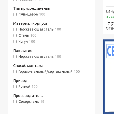
Консольно-моноблочные насосы
Стальная лента
Тип присоединения
Цену
Шестерённые насосы
Фланцевое
100
Лента стальная оцинкованная
В на
Насосы песковые
Материал корпуса
+7 (
Cварной настил оцинкованный
Отд
Нержавеющая сталь
100
Трубы по API, ASTM, EN, DIN, ISO
Сталь
100
Чугун
100
Прутки (Круги) по ASTM, ASME, DIN, EN
Покрытие
Труба хонингованная
Нержавеющая сталь
100
Шток полый хромированный
Способ монтажа
Горизонтальный/вертикальный
100
Привод
Ручной
100
Производитель
Северсталь
19