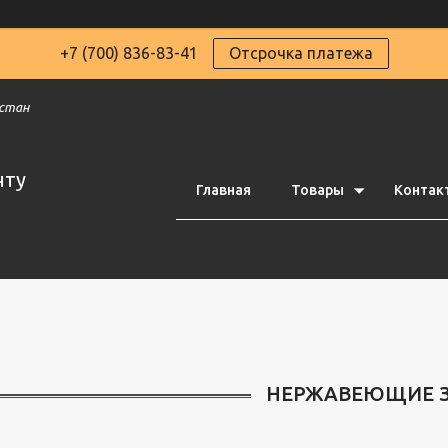
+7 (700) 836-83-41
Отсрочка платежа
хстан
чту
Главная
Товары
Контак
НЕРЖАВЕЮЩИЕ 