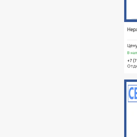
Нер
Цену
В на
+7 (
Отд