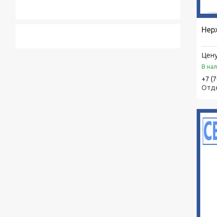
Нер
Цену
В на
+7 (
Отд