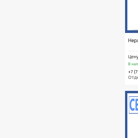
Нер
Цену
В на
+7 (
Отд