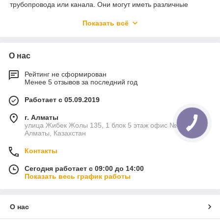
трубопровода или канала. Они могут иметь различные
формы и конфигурации в зависимости от конкретных
требований и условий применения.
Показать всё
Существует несколько типов стальных переходов, включая:
Концентрические переходы - это переходы, в
О нас
которых центры обоих концов находятся на одной оси.
Они используются для соединения трубопроводов
Рейтинг не сформирован
одинакового диаметра.
Менее 5 отзывов за последний год
Эксцентрические переходы - это переходы, в
Работает с 05.09.2019
которых центры обоих концов расположены на разных
уровнях. Они используются для соединения
г. Алматы
трубопроводов разных диаметров с различными
улица Жибек Жолы 135, 1 блок 5 этаж офис №5К,
высотами расположения.
Алматы, Казахстан
Редукционные переходы - это переходы, в которых
диаметр трубопровода сужается или расширяется.
Контакты
Они используются для изменения размера
Сегодня работает с 09:00 до 14:00
трубопровода в определенном месте.
Показать весь график работы
Угловые переходы - это переходы, имеющие изгиб
или изгибы. Они используются для изменения
направления трубопровода.
О нас
Стальные переходы часто используются в различных