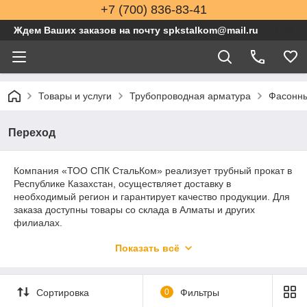
+7 (700) 836-83-41
Ждем Ваших заказов на почту spkstalkom@mail.ru
Товары и услуги
Трубопроводная арматура
Фасонны
Переход
Компания «ТОО СПК СтальКом» реализует трубный прокат в
Республике Казахстан, осуществляет доставку в
необходимый регион и гарантирует качество продукции. Для
заказа доступны товары со склада в Алматы и других
филиалах.
По вопросам доставки и актуальной стоимости можно
Показать всё
связаться с нашими представителями по телефону –
+7
(700) 836-83-41 +7 (727) 339-85-35
Или написать по почте –
spkstalkom@mail.ru
Сортировка
0
Фильтры