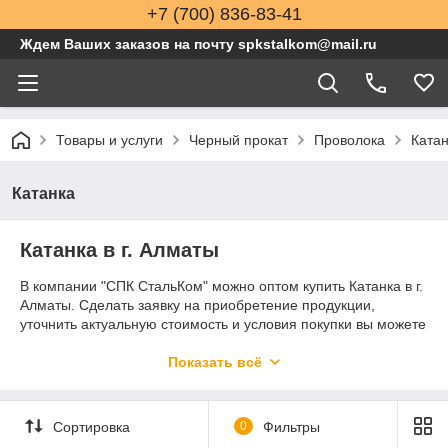
+7 (700) 836-83-41
Ждем Ваших заказов на почту spkstalkom@mail.ru
Товары и услуги
Черный прокат
Проволока
Ката
Катанка
Катанка в г. Алматы
В компании "СПК СтальКом" можно оптом купить Катанка в г.
Алматы. Сделать заявку на приобретение продукции,
уточнить актуальную стоимость и условия покупки вы можете
по телефону в Алматы
+7 (727) 339-85-35
или отправить
заявку на почту
spkstalkom@mail.ru
Показать всё
Сортировка
0
Фильтры