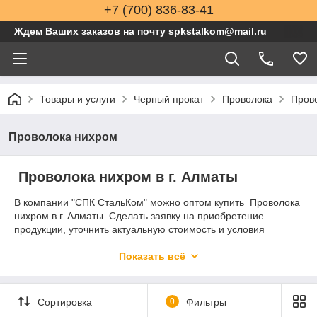
+7 (700) 836-83-41
Ждем Ваших заказов на почту spkstalkom@mail.ru
Товары и услуги
Черный прокат
Проволока
Пров
Проволока нихром
Проволока нихром в г. Алматы
В компании "СПК СтальКом" можно оптом купить Проволока
нихром в г. Алматы. Сделать заявку на приобретение
продукции, уточнить актуальную стоимость и условия
покупки вы можете по телефону в Алматы
+7 (727) 339-85-
35
или отправить заявку на почту
spkstalkom@mail.ru
Показать всё
Сортировка
0
Фильтры