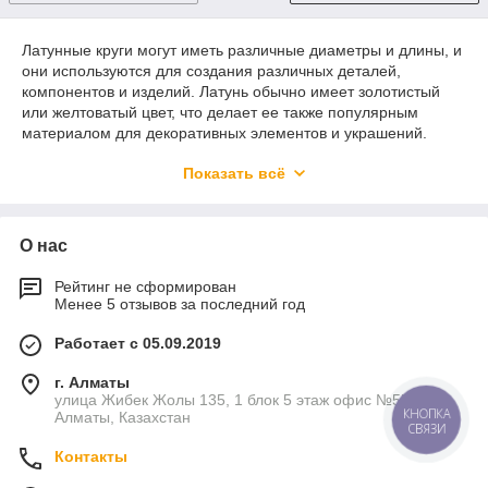
Латунные круги могут иметь различные диаметры и длины, и
они используются для создания различных деталей,
компонентов и изделий. Латунь обычно имеет золотистый
или желтоватый цвет, что делает ее также популярным
материалом для декоративных элементов и украшений.
Применения латунных кругов включают производство винтов,
Показать всё
втулок, подшипников, валов, деталей механизмов,
компонентов трубопроводных систем и многих других
изделий. Латунь также обладает хорошей
О нас
обрабатываемостью, что делает ее подходящей для
множества металлообрабатывающих операций, таких как
токарная обработка, фрезерование и сверление.
Рейтинг не сформирован
Менее 5 отзывов за последний год
Работает с 05.09.2019
г. Алматы
улица Жибек Жолы 135, 1 блок 5 этаж офис №5К,
Алматы, Казахстан
КНОПКА
СВЯЗИ
Контакты