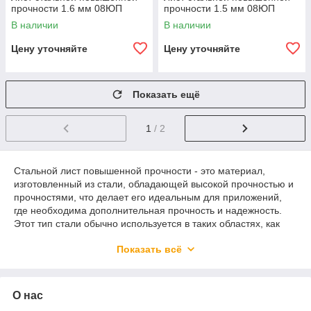
прочности 1.6 мм 08ЮП
прочности 1.5 мм 08ЮП
В наличии
В наличии
Цену уточняйте
Цену уточняйте
Показать ещё
1
/ 2
Стальной лист повышенной прочности - это материал,
изготовленный из стали, обладающей высокой прочностью и
прочностями, что делает его идеальным для приложений,
где необходима дополнительная прочность и надежность.
Этот тип стали обычно используется в таких областях, как
строительство, машиностроение, авиация и другие, где
Показать всё
требуется материал с выдающимися механическими
свойствами.
Важные характеристики стальных листов повышенной
О нас
прочности включают: