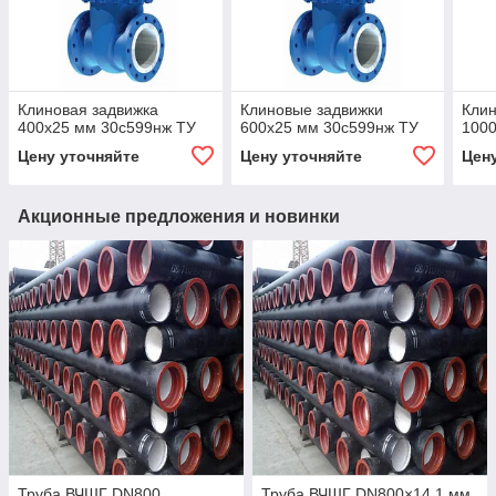
Клиновая задвижка
Клиновые задвижки
Клин
400x25 мм 30с599нж ТУ
600x25 мм 30с599нж ТУ
1000
Цену уточняйте
Цену уточняйте
Цен
Акционные предложения и новинки
Труба ВЧШГ DN800
Труба ВЧШГ DN800×14,1 мм