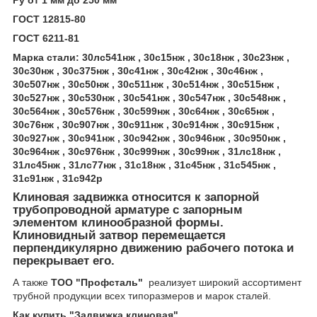
Ру от 1 мм до 250 мм
ГОСТ 12815-80
ГОСТ 6211-81
Марка стали: 30лс541нж , 30с15нж , 30с18нж , 30с23нж ,
30с30нж , 30с375нж , 30с41нж , 30с42нж , 30с46нж ,
30с507нж , 30с50нж , 30с511нж , 30с514нж , 30с515нж ,
30с527нж , 30с530нж , 30с541нж , 30с547нж , 30с548нж ,
30с564нж , 30с576нж , 30с599нж , 30с64нж , 30с65нж ,
30с76нж , 30с907нж , 30с911нж , 30с914нж , 30с915нж ,
30с927нж , 30с941нж , 30с942нж , 30с946нж , 30с950нж ,
30с964нж , 30с976нж , 30с999нж , 30с99нж , 31лс18нж ,
31лс45нж , 31лс77нж , 31с18нж , 31с45нж , 31с545нж ,
31с91нж , 31с942р
Клиновая задвижка относится к запорной
трубопроводной арматуре с запорным
элементом клинообразной формы.
Клиновидный затвор перемещается
перпендикулярно движению рабочего потока и
перекрывает его.
А также
ТОО "Профсталь"
реализует широкий ассортимент
трубной продукции всех типоразмеров и марок сталей.
Как купить "Задвижка клиновая"