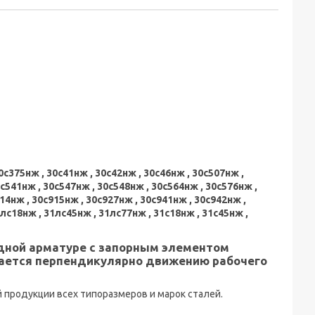
0с375нж , 30с41нж , 30с42нж , 30с46нж , 30с507нж ,
0с541нж , 30с547нж , 30с548нж , 30с564нж , 30с576нж ,
14нж , 30с915нж , 30с927нж , 30с941нж , 30с942нж ,
1лс18нж , 31лс45нж , 31лс77нж , 31с18нж , 31с45нж ,
дной арматуре с запорным элементом
ается перпендикулярно движению рабочего
продукции всех типоразмеров и марок сталей.