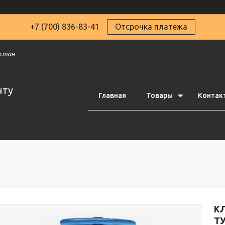
+7 (700) 836-83-41
Отсрочка платежа
хстан
чту
Главная
Товары
Контак
К
Т