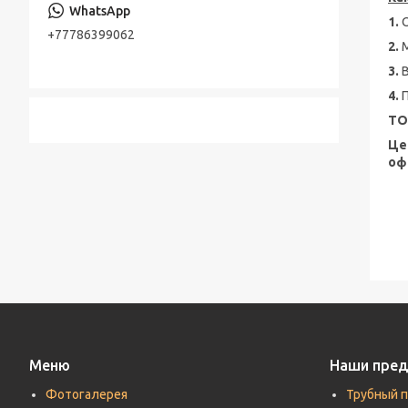
Консольно-моноблочные насосы
1.
Стальная лента
+77786399062
Шестерённые насосы
2.
Лента стальная оцинкованная
3.
Насосы песковые
Cварной настил оцинкованный
4.
ТО
Трубы по API, ASTM, EN, DIN, ISO
Це
Прутки (Круги) по ASTM, ASME, DIN, EN
оф
Труба хонингованная
Шток полый хромированный
Меню
Наши пре
Фотогалерея
Трубный 