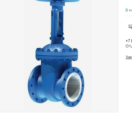
В 
Ц
+7 
От
Зак