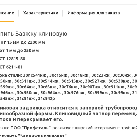
исание
Характеристики
Информация для заказа
пить Завжку клиновую
 от 15 мм до 2200 мм
 от 1 мм до 250 мм
СТ 12815-80
СТ 6211-81
ка стали: 30лс541нж , 30с15нж , 30с18нж , 30с23нж , 30с30нж , 3
50нж , 30с511нж , 30с514нж , 30с515нж , 30с527нж , 30с530нж , 3
599нж , 30с64нж , 30с65нж , 30с76нж , 30с907нж , 30с911нж , 30с9
946нж , 30с950нж , 30с964нж , 30с976нж , 30с999нж , 30с99нж , 3
545нж , 31с91нж , 31с942р
иновая задвижка относится к запорной трубопрово
инообразной формы. Клиновидный затвор перемещ
тока и перекрывает его.
также
ТОО "Профсталь"
реализует широкий ассортимент трубной 
к купить "Задвижка клиновая"