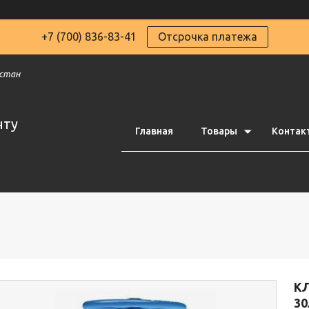
+7 (700) 836-83-41
Отсрочка платежа
хстан
чту
Главная
Товары
Контак
К
30