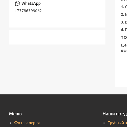
Консольно-моноблочные насосы
1.
Стальная лента
+77786399062
Шестерённые насосы
2.
Лента стальная оцинкованная
3.
Насосы песковые
Cварной настил оцинкованный
4.
ТО
Трубы по API, ASTM, EN, DIN, ISO
Це
Прутки (Круги) по ASTM, ASME, DIN, EN
оф
Труба хонингованная
Шток полый хромированный
Меню
Наши пре
Фотогалерея
Трубный 