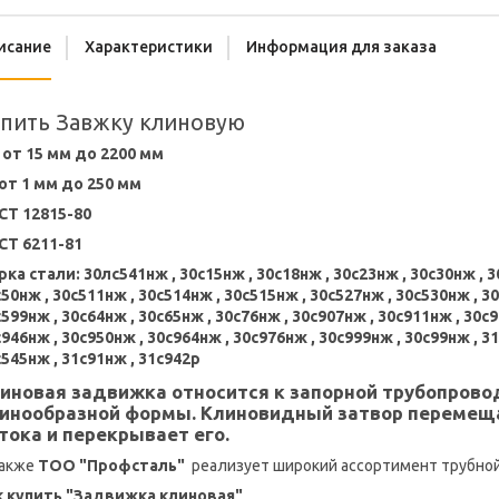
исание
Характеристики
Информация для заказа
пить Завжку клиновую
 от 15 мм до 2200 мм
 от 1 мм до 250 мм
СТ 12815-80
СТ 6211-81
ка стали: 30лс541нж , 30с15нж , 30с18нж , 30с23нж , 30с30нж , 3
50нж , 30с511нж , 30с514нж , 30с515нж , 30с527нж , 30с530нж , 3
599нж , 30с64нж , 30с65нж , 30с76нж , 30с907нж , 30с911нж , 30с9
946нж , 30с950нж , 30с964нж , 30с976нж , 30с999нж , 30с99нж , 3
545нж , 31с91нж , 31с942р
иновая задвижка относится к запорной трубопрово
инообразной формы. Клиновидный затвор перемещ
тока и перекрывает его.
также
ТОО "Профсталь"
реализует широкий ассортимент трубной 
к купить "Задвижка клиновая"