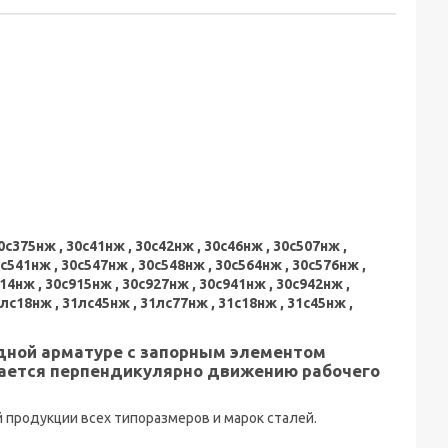
0с375нж , 30с41нж , 30с42нж , 30с46нж , 30с507нж ,
0с541нж , 30с547нж , 30с548нж , 30с564нж , 30с576нж ,
14нж , 30с915нж , 30с927нж , 30с941нж , 30с942нж ,
1лс18нж , 31лс45нж , 31лс77нж , 31с18нж , 31с45нж ,
дной арматуре с запорным элементом
ается перпендикулярно движению рабочего
продукции всех типоразмеров и марок сталей.