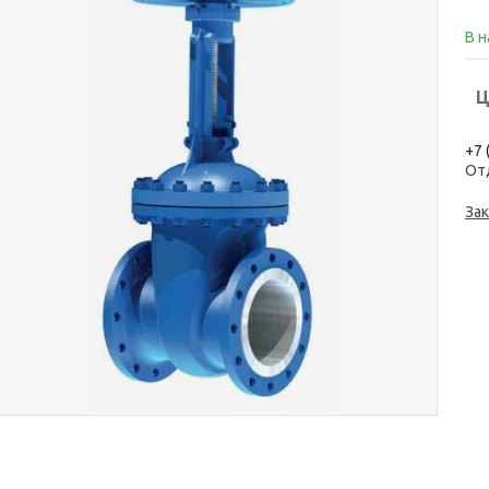
В 
Ц
+7 
От
Зак