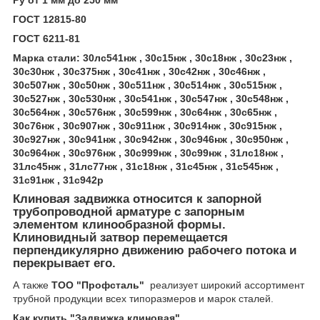
Ру от 1 мм до 250 мм
ГОСТ 12815-80
ГОСТ 6211-81
Марка стали: 30лс541нж , 30с15нж , 30с18нж , 30с23нж ,
30с30нж , 30с375нж , 30с41нж , 30с42нж , 30с46нж ,
30с507нж , 30с50нж , 30с511нж , 30с514нж , 30с515нж ,
30с527нж , 30с530нж , 30с541нж , 30с547нж , 30с548нж ,
30с564нж , 30с576нж , 30с599нж , 30с64нж , 30с65нж ,
30с76нж , 30с907нж , 30с911нж , 30с914нж , 30с915нж ,
30с927нж , 30с941нж , 30с942нж , 30с946нж , 30с950нж ,
30с964нж , 30с976нж , 30с999нж , 30с99нж , 31лс18нж ,
31лс45нж , 31лс77нж , 31с18нж , 31с45нж , 31с545нж ,
31с91нж , 31с942р
Клиновая задвижка относится к запорной
трубопроводной арматуре с запорным
элементом клинообразной формы.
Клиновидный затвор перемещается
перпендикулярно движению рабочего потока и
перекрывает его.
А также
ТОО "Профсталь"
реализует широкий ассортимент
трубной продукции всех типоразмеров и марок сталей.
Как купить "Задвижка клиновая"