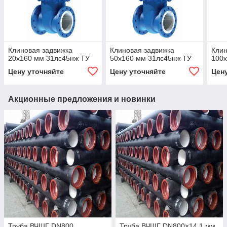
Клиновая задвижка
Клиновая задвижка
Клин
20x160 мм 31лс45нж ТУ
50x160 мм 31лс45нж ТУ
100x
Цену уточняйте
Цену уточняйте
Цен
Акционные предложения и новинки
Труба ВЧШГ DN800
Труба ВЧШГ DN800×14,1 мм