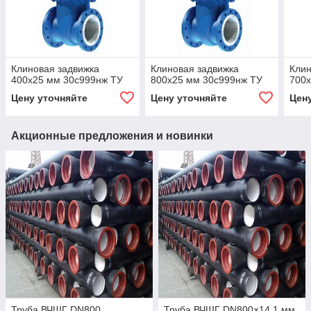
Клиновая задвижка
Клиновая задвижка
Клин
400x25 мм 30с999нж ТУ
800x25 мм 30с999нж ТУ
700x
Цену уточняйте
Цену уточняйте
Цен
Акционные предложения и новинки
Труба ВЧШГ DN800
Труба ВЧШГ DN800×14,1 мм