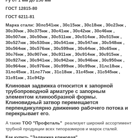
Ру от 1 мм до 250 мм
ГОСТ 12815-80
ГОСТ 6211-81
Марка стали: 30лс541нж , 30с15нж , 30с18нж , 30с23нж ,
30с30нж , 30с375нж , 30с41нж , 30с42нж , 30с46нж ,
30с507нж , 30с50нж , 30с511нж , 30с514нж , 30с515нж ,
30с527нж , 30с530нж , 30с541нж , 30с547нж , 30с548нж ,
30с564нж , 30с576нж , 30с599нж , 30с64нж , 30с65нж ,
30с76нж , 30с907нж , 30с911нж , 30с914нж , 30с915нж ,
30с927нж , 30с941нж , 30с942нж , 30с946нж , 30с950нж ,
30с964нж , 30с976нж , 30с999нж , 30с99нж , 31лс18нж ,
31лс45нж , 31лс77нж , 31с18нж , 31с45нж , 31с545нж ,
31с91нж , 31с942р
Клиновая задвижка относится к запорной
трубопроводной арматуре с запорным
элементом клинообразной формы.
Клиновидный затвор перемещается
перпендикулярно движению рабочего потока и
перекрывает его.
А также
ТОО "Профсталь"
реализует широкий ассортимент
трубной продукции всех типоразмеров и марок сталей.
Как купить "Задвижка клиновая"