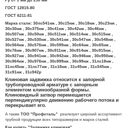
Ру от 1 мм до 250 мм
ГОСТ 12815-80
ГОСТ 6211-81
Марка стали: 30лс541нж , 30с15нж , 30с18нж , 30с23нж ,
30с30нж , 30с375нж , 30с41нж , 30с42нж , 30с46нж ,
30с507нж , 30с50нж , 30с511нж , 30с514нж , 30с515нж ,
30с527нж , 30с530нж , 30с541нж , 30с547нж , 30с548нж ,
30с564нж , 30с576нж , 30с599нж , 30с64нж , 30с65нж ,
30с76нж , 30с907нж , 30с911нж , 30с914нж , 30с915нж ,
30с927нж , 30с941нж , 30с942нж , 30с946нж , 30с950нж ,
30с964нж , 30с976нж , 30с999нж , 30с99нж , 31лс18нж ,
31лс45нж , 31лс77нж , 31с18нж , 31с45нж , 31с545нж ,
31с91нж , 31с942р
Клиновая задвижка относится к запорной
трубопроводной арматуре с запорным
элементом клинообразной формы.
Клиновидный затвор перемещается
перпендикулярно движению рабочего потока и
перекрывает его.
А также
ТОО "Профсталь"
реализует широкий ассортимент
трубной продукции всех типоразмеров и марок сталей.
Как купить "Задвижка клиновая"