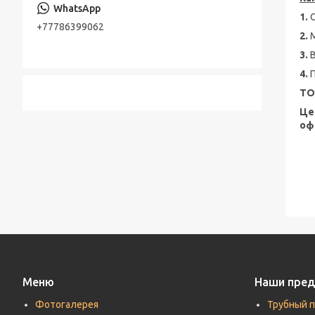
Консольно-моноблочные насосы
1.
Стальная лента
+77786399062
Шестерённые насосы
2.
Лента стальная оцинкованная
3.
Насосы песковые
Cварной настил оцинкованный
4.
ТО
Трубы по API, ASTM, EN, DIN, ISO
Це
Прутки (Круги) по ASTM, ASME, DIN, EN
оф
Труба хонингованная
Шток полый хромированный
Меню
Наши пре
Фотогалерея
Трубный 