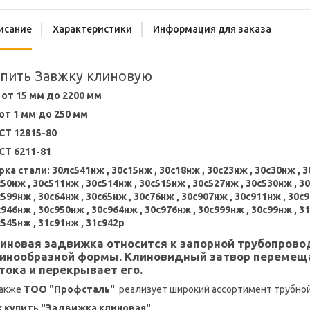
исание
Характеристики
Информация для заказа
пить Завжку клиновую
 от 15 мм до 2200 мм
 от 1 мм до 250 мм
СТ 12815-80
СТ 6211-81
ка стали: 30лс541нж , 30с15нж , 30с18нж , 30с23нж , 30с30нж , 3
50нж , 30с511нж , 30с514нж , 30с515нж , 30с527нж , 30с530нж , 3
599нж , 30с64нж , 30с65нж , 30с76нж , 30с907нж , 30с911нж , 30с9
946нж , 30с950нж , 30с964нж , 30с976нж , 30с999нж , 30с99нж , 3
545нж , 31с91нж , 31с942р
иновая задвижка относится к запорной трубопрово
инообразной формы. Клиновидный затвор перемещ
тока и перекрывает его.
также
ТОО "Профсталь"
реализует широкий ассортимент трубной 
к купить "Задвижка клиновая"