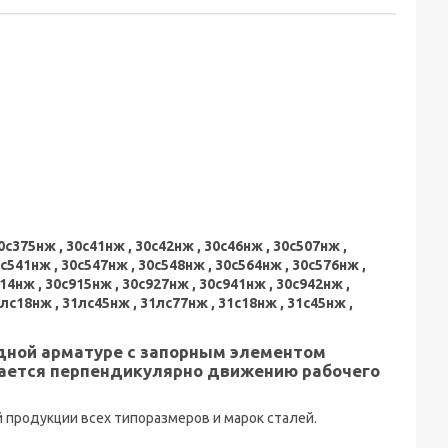
0с375нж , 30с41нж , 30с42нж , 30с46нж , 30с507нж ,
0с541нж , 30с547нж , 30с548нж , 30с564нж , 30с576нж ,
14нж , 30с915нж , 30с927нж , 30с941нж , 30с942нж ,
1лс18нж , 31лс45нж , 31лс77нж , 31с18нж , 31с45нж ,
дной арматуре с запорным элементом
ается перпендикулярно движению рабочего
продукции всех типоразмеров и марок сталей.