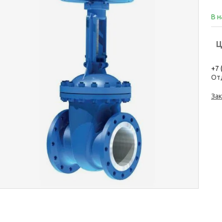
В 
Ц
+7 
От
Зак