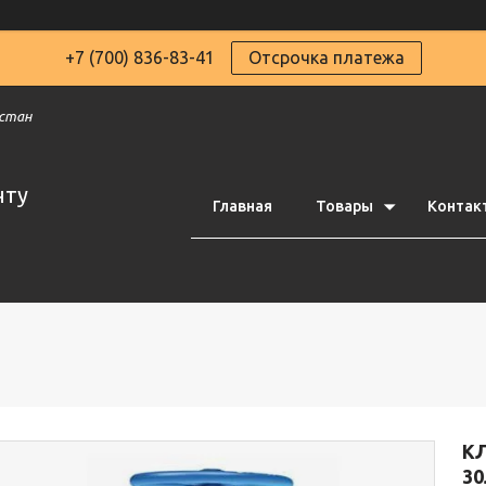
+7 (700) 836-83-41
Отсрочка платежа
хстан
чту
Главная
Товары
Контак
К
30