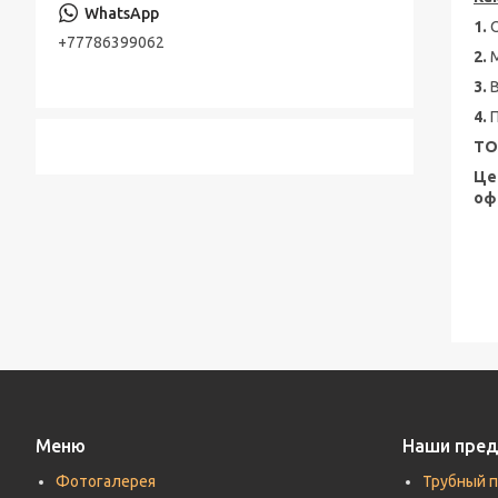
Консольно-моноблочные насосы
1.
Стальная лента
+77786399062
Шестерённые насосы
2.
Лента стальная оцинкованная
3.
Насосы песковые
Cварной настил оцинкованный
4.
ТО
Трубы по API, ASTM, EN, DIN, ISO
Це
Прутки (Круги) по ASTM, ASME, DIN, EN
оф
Труба хонингованная
Шток полый хромированный
Меню
Наши пре
Фотогалерея
Трубный 