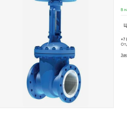
В 
Ц
+7 
От
Зак