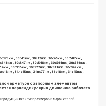
0с375нж , 30с41нж , 30с42нж , 30с46нж , 30с507нж ,
0с541нж , 30с547нж , 30с548нж , 30с564нж , 30с576нж ,
14нж , 30с915нж , 30с927нж , 30с941нж , 30с942нж ,
1лс18нж , 31лс45нж , 31лс77нж , 31с18нж , 31с45нж ,
дной арматуре с запорным элементом
ается перпендикулярно движению рабочего
продукции всех типоразмеров и марок сталей.