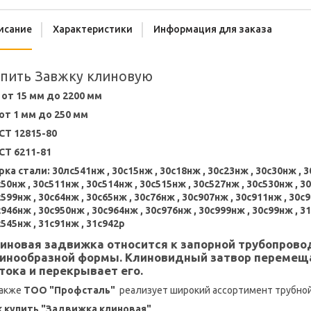
исание
Характеристики
Информация для заказа
пить Завжку клиновую
 от 15 мм до 2200 мм
 от 1 мм до 250 мм
СТ 12815-80
СТ 6211-81
ка стали: 30лс541нж , 30с15нж , 30с18нж , 30с23нж , 30с30нж , 3
50нж , 30с511нж , 30с514нж , 30с515нж , 30с527нж , 30с530нж , 3
599нж , 30с64нж , 30с65нж , 30с76нж , 30с907нж , 30с911нж , 30с9
946нж , 30с950нж , 30с964нж , 30с976нж , 30с999нж , 30с99нж , 3
545нж , 31с91нж , 31с942р
иновая задвижка относится к запорной трубопрово
инообразной формы. Клиновидный затвор перемещ
тока и перекрывает его.
также
ТОО "Профсталь"
реализует широкий ассортимент трубной 
к купить "Задвижка клиновая"