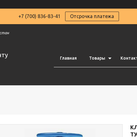
+7 (700) 836-83-41
Отсрочка платежа
хстан
чту
Главная
Товары
Контак
К
Т