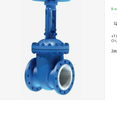
В 
Ц
+7 
От
Зак