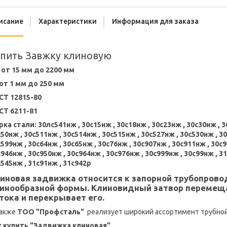
исание
Характеристики
Информация для заказа
пить Завжку клиновую
 от 15 мм до 2200 мм
 от 1 мм до 250 мм
СТ 12815-80
СТ 6211-81
ка стали: 30лс541нж , 30с15нж , 30с18нж , 30с23нж , 30с30нж , 3
50нж , 30с511нж , 30с514нж , 30с515нж , 30с527нж , 30с530нж , 3
599нж , 30с64нж , 30с65нж , 30с76нж , 30с907нж , 30с911нж , 30с9
946нж , 30с950нж , 30с964нж , 30с976нж , 30с999нж , 30с99нж , 3
545нж , 31с91нж , 31с942р
иновая задвижка относится к запорной трубопрово
инообразной формы. Клиновидный затвор перемещ
тока и перекрывает его.
также
ТОО "Профсталь"
реализует широкий ассортимент трубной 
к купить "Задвижка клиновая"