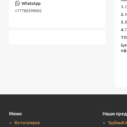
Консольно-моноблочные насосы
1.
Стальная лента
+77786399062
Шестерённые насосы
2.
Лента стальная оцинкованная
3.
Насосы песковые
Cварной настил оцинкованный
4.
ТО
Трубы по API, ASTM, EN, DIN, ISO
Це
Прутки (Круги) по ASTM, ASME, DIN, EN
оф
Труба хонингованная
Шток полый хромированный
Меню
Наши пре
Фотогалерея
Трубный 