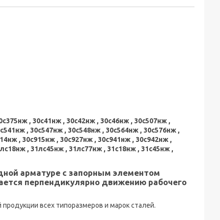
0с375нж , 30с41нж , 30с42нж , 30с46нж , 30с507нж ,
0с541нж , 30с547нж , 30с548нж , 30с564нж , 30с576нж ,
14нж , 30с915нж , 30с927нж , 30с941нж , 30с942нж ,
1лс18нж , 31лс45нж , 31лс77нж , 31с18нж , 31с45нж ,
дной арматуре с запорным элементом
ается перпендикулярно движению рабочего
продукции всех типоразмеров и марок сталей.