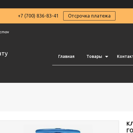
+7 (700) 836-83-41
Отсрочка платежа
хстан
чту
Главная
Товары
Контак
К
ГО