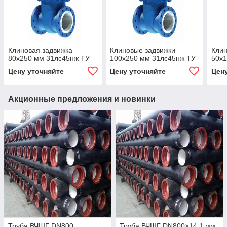
Клиновая задвижка
Клиновые задвижки
Клин
80x250 мм 31лс45нж ТУ
100x250 мм 31лс45нж ТУ
50x1
Цену уточняйте
Цену уточняйте
Цен
Акционные предложения и новинки
Труба ВЧШГ DN800
Труба ВЧШГ DN800×14,1 мм