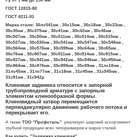
Ру от 1 мм до 250 мм
ГОСТ 12815-80
ГОСТ 6211-81
Марка стали: 30лс541нж , 30с15нж , 30с18нж , 30с23нж ,
30с30нж , 30с375нж , 30с41нж , 30с42нж , 30с46нж ,
30с507нж , 30с50нж , 30с511нж , 30с514нж , 30с515нж ,
30с527нж , 30с530нж , 30с541нж , 30с547нж , 30с548нж ,
30с564нж , 30с576нж , 30с599нж , 30с64нж , 30с65нж ,
30с76нж , 30с907нж , 30с911нж , 30с914нж , 30с915нж ,
30с927нж , 30с941нж , 30с942нж , 30с946нж , 30с950нж ,
30с964нж , 30с976нж , 30с999нж , 30с99нж , 31лс18нж ,
31лс45нж , 31лс77нж , 31с18нж , 31с45нж , 31с545нж ,
31с91нж , 31с942р
Клиновая задвижка относится к запорной
трубопроводной арматуре с запорным
элементом клинообразной формы.
Клиновидный затвор перемещается
перпендикулярно движению рабочего потока и
перекрывает его.
А также
ТОО "Профсталь"
реализует широкий ассортимент
трубной продукции всех типоразмеров и марок сталей.
Как купить "Задвижка клиновая"