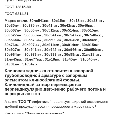
Ру от 1 мм до 250 мм
ГОСТ 12815-80
ГОСТ 6211-81
Марка стали: 30лс541нж , 30с15нж , 30с18нж , 30с23нж ,
30с30нж , 30с375нж , 30с41нж , 30с42нж , 30с46нж ,
30с507нж , 30с50нж , 30с511нж , 30с514нж , 30с515нж ,
30с527нж , 30с530нж , 30с541нж , 30с547нж , 30с548нж ,
30с564нж , 30с576нж , 30с599нж , 30с64нж , 30с65нж ,
30с76нж , 30с907нж , 30с911нж , 30с914нж , 30с915нж ,
30с927нж , 30с941нж , 30с942нж , 30с946нж , 30с950нж ,
30с964нж , 30с976нж , 30с999нж , 30с99нж , 31лс18нж ,
31лс45нж , 31лс77нж , 31с18нж , 31с45нж , 31с545нж ,
31с91нж , 31с942р
Клиновая задвижка относится к запорной
трубопроводной арматуре с запорным
элементом клинообразной формы.
Клиновидный затвор перемещается
перпендикулярно движению рабочего потока и
перекрывает его.
А также
ТОО "Профсталь"
реализует широкий ассортимент
трубной продукции всех типоразмеров и марок сталей.
Как купить "Задвижка клиновая"