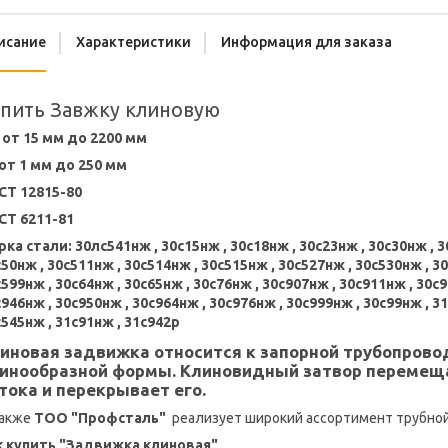
исание
Характеристики
Информация для заказа
пить Завжку клиновую
 от 15 мм до 2200 мм
 от 1 мм до 250 мм
СТ 12815-80
СТ 6211-81
ка стали: 30лс541нж , 30с15нж , 30с18нж , 30с23нж , 30с30нж , 3
50нж , 30с511нж , 30с514нж , 30с515нж , 30с527нж , 30с530нж , 3
599нж , 30с64нж , 30с65нж , 30с76нж , 30с907нж , 30с911нж , 30с9
946нж , 30с950нж , 30с964нж , 30с976нж , 30с999нж , 30с99нж , 3
545нж , 31с91нж , 31с942р
иновая задвижка относится к запорной трубопрово
инообразной формы. Клиновидный затвор перемещ
тока и перекрывает его.
также
ТОО "Профсталь"
реализует широкий ассортимент трубной 
к купить "Задвижка клиновая"