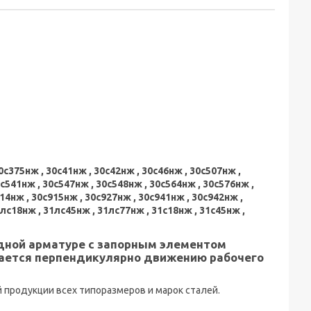
0с375нж , 30с41нж , 30с42нж , 30с46нж , 30с507нж ,
0с541нж , 30с547нж , 30с548нж , 30с564нж , 30с576нж ,
14нж , 30с915нж , 30с927нж , 30с941нж , 30с942нж ,
1лс18нж , 31лс45нж , 31лс77нж , 31с18нж , 31с45нж ,
дной арматуре с запорным элементом
ается перпендикулярно движению рабочего
продукции всех типоразмеров и марок сталей.