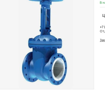
В 
Ц
+7 
От
Зак