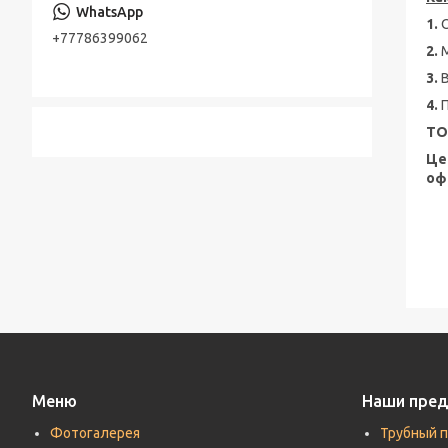
Консольно-моноблочные насосы
1.
Стальная лента
+77786399062
Шестерённые насосы
2.
Лента стальная оцинкованная
3.
Насосы песковые
Cварной настил оцинкованный
4.
ТО
Трубы по API, ASTM, EN, DIN, ISO
Це
Прутки (Круги) по ASTM, ASME, DIN, EN
оф
Труба хонингованная
Шток полый хромированный
Меню
Наши пре
Фотогалерея
Трубный 