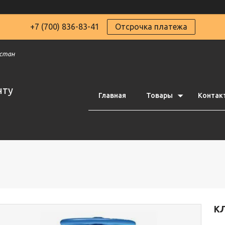
+7 (700) 836-83-41
Отсрочка платежа
хстан
чту
Главная
Товары
Контак
К