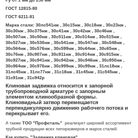
Ру от 1 мм до 250 мм
ГОСТ 12815-80
ГОСТ 6211-81
Марка стали: 30лс541нж , 30с15нж , 30с18нж , 30с23нж ,
30с30нж , 30с375нж , 30с41нж , 30с42нж , 30с46нж ,
30с507нж , 30с50нж , 30с511нж , 30с514нж , 30с515нж ,
30с527нж , 30с530нж , 30с541нж , 30с547нж , 30с548нж ,
30с564нж , 30с576нж , 30с599нж , 30с64нж , 30с65нж ,
30с76нж , 30с907нж , 30с911нж , 30с914нж , 30с915нж ,
30с927нж , 30с941нж , 30с942нж , 30с946нж , 30с950нж ,
30с964нж , 30с976нж , 30с999нж , 30с99нж , 31лс18нж ,
31лс45нж , 31лс77нж , 31с18нж , 31с45нж , 31с545нж ,
31с91нж , 31с942р
Клиновая задвижка относится к запорной
трубопроводной арматуре с запорным
элементом клинообразной формы.
Клиновидный затвор перемещается
перпендикулярно движению рабочего потока и
перекрывает его.
А также
ТОО "Профсталь"
реализует широкий ассортимент
трубной продукции всех типоразмеров и марок сталей.
Как купить "Задвижка клиновая"