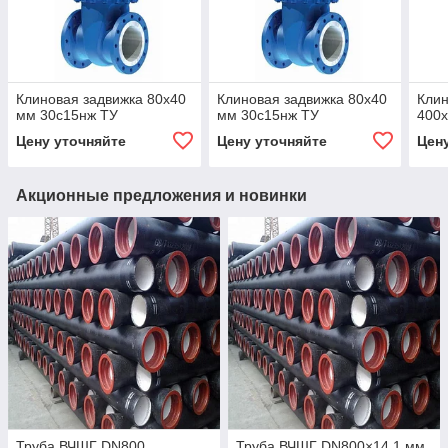
Клиновая задвижка 80x40
Клиновая задвижка 80x40
Клин
мм 30с15нж ТУ
мм 30с15нж ТУ
400x
Цену уточняйте
Цену уточняйте
Цен
Акционные предложения и новинки
Труба ВЧШГ DN800
Труба ВЧШГ DN800×14,1 мм