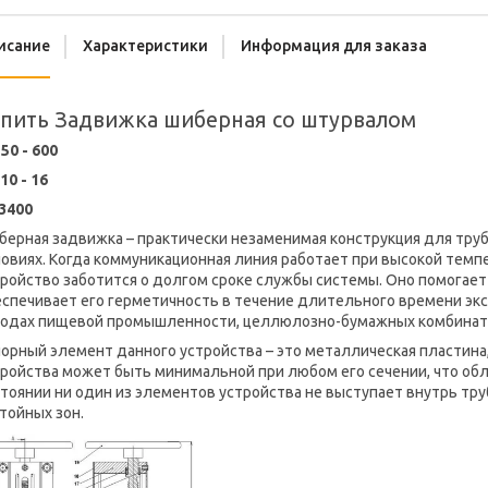
исание
Характеристики
Информация для заказа
пить Задвижка шиберная со штурвалом
50 - 600
10 - 16
3400
берная задвижка – практически незаменимая конструкция для тру
ловиях. Когда коммуникационная линия работает при высокой темп
тройство заботится о долгом сроке службы системы. Оно помогае
спечивает его герметичность в течение длительного времени экс
водах пищевой промышленности, целлюлозно-бумажных комбинатах
порный элемент данного устройства – это металлическая пластин
тройства может быть минимальной при любом его сечении, что об
тоянии ни один из элементов устройства не выступает внутрь тр
тойных зон.