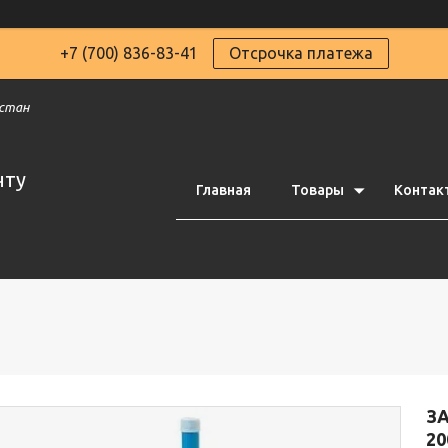
+7 (700) 836-83-41
Отсрочка платежа
хстан
чту
Главная
Товары
Контак
З
20