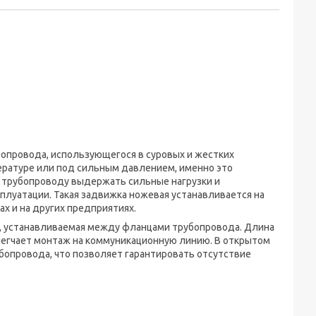
бопровода, использующегося в суровых и жестких
ературе или под сильным давлением, именно это
т трубопроводу выдержать сильные нагрузки и
плуатации. Такая задвижка ножевая устанавливается на
 и на других предприятиях.
а, устанавливаемая между фланцами трубопровода. Длина
легчает монтаж на коммуникационную линию. В открытом
убопровода, что позволяет гарантировать отсутствие