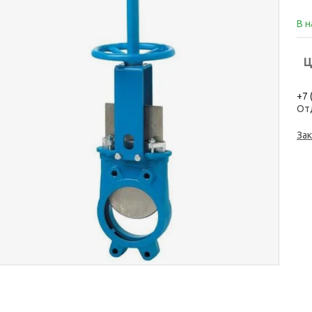
В 
Ц
+7 
От
Зак