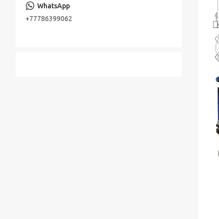
Консольно-моноблочные насосы
Стальная лента
+77786399062
Шестерённые насосы
Лента стальная оцинкованная
Насосы песковые
Cварной настил оцинкованный
Трубы по API, ASTM, EN, DIN, ISO
Прутки (Круги) по ASTM, ASME, DIN, EN
Труба хонингованная
Шток полый хромированный