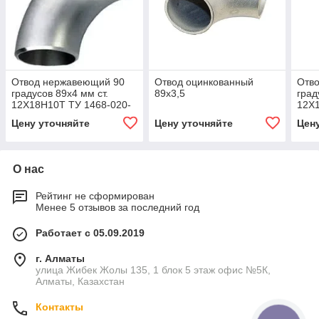
Отвод нержавеющий 90
Отвод оцинкованный
Отв
градусов 89х4 мм ст.
89х3,5
град
12Х18Н10Т ТУ 1468-020-
12Х
39918642-03 с
200
Цену уточняйте
Цену уточняйте
Цен
геометрией по ГОСТ
при
17375-01
О нас
Рейтинг не сформирован
Менее 5 отзывов за последний год
Работает с 05.09.2019
г. Алматы
улица Жибек Жолы 135, 1 блок 5 этаж офис №5К,
Алматы, Казахстан
Контакты