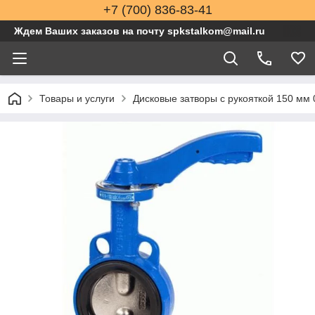
+7 (700) 836-83-41
Ждем Ваших заказов на почту spkstalkom@mail.ru
Товары и услуги
Дисковые затворы с рукояткой 150 мм