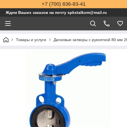
+7 (700) 836-83-41
Ждем Ваших заказов на почту spkstalkom@mail.ru
Товары и услуги
Дисковые затворы с рукояткой 80 мм 2