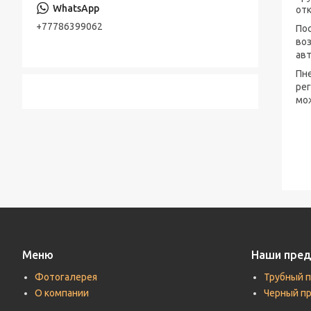
Консольно-моноблочные насосы
от
Стальная лента
+77786399062
По
Шестерённые насосы
во
Лента стальная оцинкованная
авт
Насосы песковые
Cварной настил оцинкованный
Пн
ре
Трубы по API, ASTM, EN, DIN, ISO
мо
Прутки (Круги) по ASTM, ASME, DIN, EN
Труба хонингованная
Шток полый хромированный
Меню
Наши пре
Фотогалерея
Трубный 
О компании
Черный п