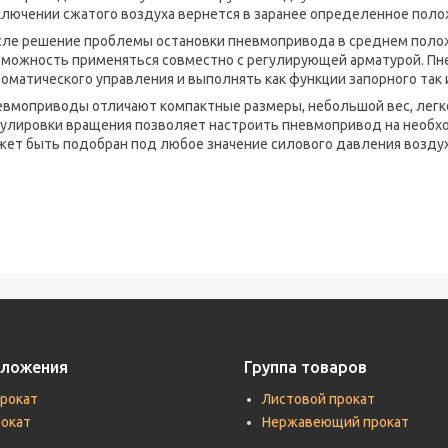
ключении сжатого воздуха вернется в заранее определенное поло
сле решение проблемы остановки пневмопривода в среднем поло
зможность применяться совместно с регулирующей арматурой. Пн
оматического управления и выполнять как функции запорного так
евмоприводы отличают компактные размеры, небольшой вес, легко
гулировки вращения позволяет настроить пневмопривод на необхо
жет быть подобран под любое значение силового давления воздух
дложения
Группа товаров
прокат
Листовой прокат
рокат
Нержавеющий прокат