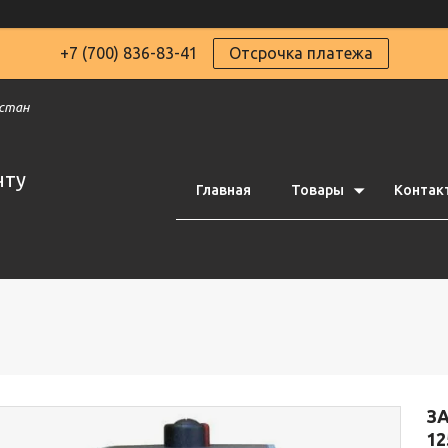
+7 (700) 836-83-41
Отсрочка платежа
хстан
чту
Главная
Товары
Контак
З
12