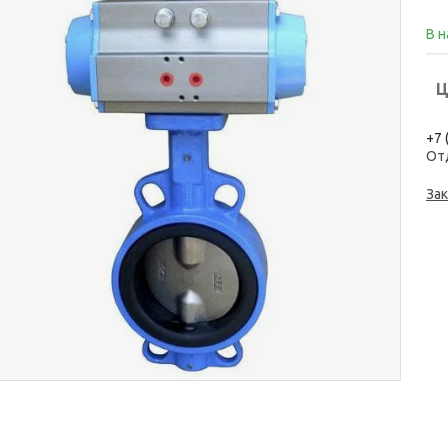
В 
Ц
+7 
От
Зак