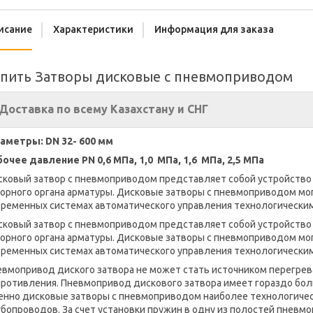
исание
Характеристики
Информация для заказа
упить Затворы дисковые с пневмоприводом
Доставка по всему Казахстану и СНГ
аметры: DN 32- 600 мм
бочее давление PN 0,6
МПа,
1,0
МПа, 1,6
МПа,
2,5 МПа
сковый затвор с пневмоприводом представляет собой устройство
порного органа арматуры. Дисковые затворы с пневмоприводом мо
временных системах автоматического управления технологическим
сковый затвор с пневмоприводом представляет собой устройство
порного органа арматуры. Дисковые затворы с пневмоприводом мо
временных системах автоматического управления технологическим
вмопривод диского затвора не может стать источником перегрева
противления. Пневмопривод дискового затвора имеет гораздо бо
енно дисковые затворы с пневмоприводом наиболее технологичес
бопроводов. За счет установки пружин в одну из полостей пневмо