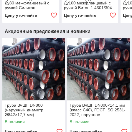
Ду80 межфланцевый с
Ду100 межфланцевый с
Ду1
ручкой Силикон
ручкой Витон 1.4301/304
ручк
1.4301/304
Цену уточняйте
Цену уточняйте
Цен
Акционные предложения и новинки
Труба ВЧШГ DN800
Труба ВЧШГ DN800×14,1 мм
(наружный диаметр
(класс C40), ГОСТ ISO 2531-
Ø842×17,7 мм)
2022, наружное
полиуретановое покрытие,
В наличии
В наличии
внутреннее цементно-
песчаное покрытие,
Цену уточняйте
Цену уточняйте