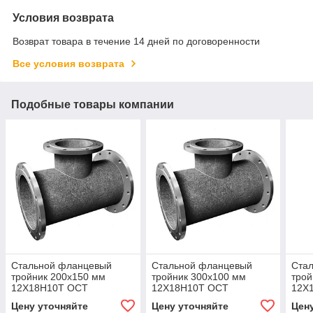
Условия возврата
Возврат товара в течение 14 дней по договоренности
Все условия возврата
Подобные товары компании
Стальной фланцевый
Стальной фланцевый
Ста
тройник 200x150 мм
тройник 300x100 мм
трой
12Х18Н10Т ОСТ
12Х18Н10Т ОСТ
12Х
34.10.762-97
34.10.762-97
34.1
Цену уточняйте
Цену уточняйте
Цен