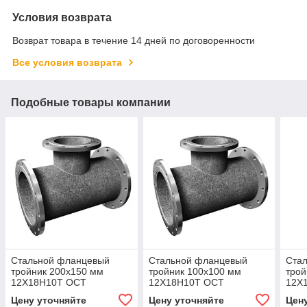
Условия возврата
Возврат товара в течение 14 дней по договоренности
Все условия возврата
Подобные товары компании
Стальной фланцевый
Стальной фланцевый
Ста
тройник 200x150 мм
тройник 100x100 мм
трой
12Х18Н10Т ОСТ
12Х18Н10Т ОСТ
12Х
34.10.762-97
34.10.762-97
34.1
Цену уточняйте
Цену уточняйте
Цен