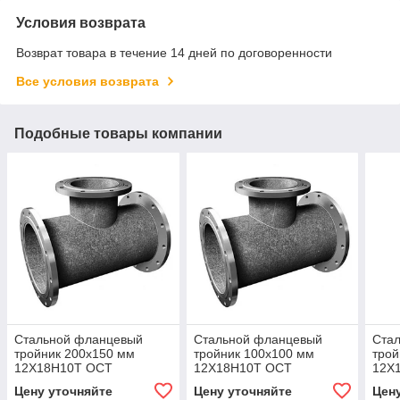
Условия возврата
Возврат товара в течение 14 дней по договоренности
Все условия возврата
Подобные товары компании
Стальной фланцевый
Стальной фланцевый
Ста
тройник 200x150 мм
тройник 100x100 мм
трой
12Х18Н10Т ОСТ
12Х18Н10Т ОСТ
12Х
34.10.762-97
34.10.762-97
34.1
Цену уточняйте
Цену уточняйте
Цен