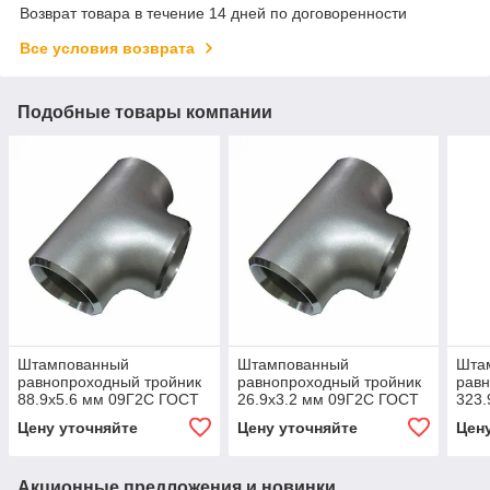
Возврат товара в течение 14 дней по договоренности
Все условия возврата
Подобные товары компании
Штампованный
Штампованный
Шта
равнопроходный тройник
равнопроходный тройник
равн
88.9x5.6 мм 09Г2С ГОСТ
26.9x3.2 мм 09Г2С ГОСТ
323
17376-2001
17376-2001
173
Цену уточняйте
Цену уточняйте
Цен
Акционные предложения и новинки