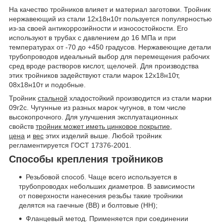
На качество тройников влияет и материал заготовки. Тройник
нержавеющий из стали 12х18н10т пользуется популярностью
из-за своей антикоррозийности и износостойкости. Его
используют в трубах с давлением до 16 МПа и при
температурах от -70 до +450 градусов. Нержавеющие детали
трубопроводов идеальный выбор для перемещения рабочих
сред вроде растворов кислот, щелочей. Для производства
этих тройников задействуют стали марок 12х18н10т,
08х18н10т и подобные.
Тройник
стальной
хладостойкий производится из стали марки
09г2с. Чугунные из разных марок чугунов, в том числе
высокопрочного. Для улучшения эксплуатационных
свойств
тройник может иметь цинковое покрытие,
цена
и
вес
этих изделий выше. Любой тройник
регламентируется ГОСТ 17376-2001.
Способы крепления тройников
Резьбовой способ. Чаще всего используется в
трубопроводах небольших диаметров. В зависимости
от поверхности нанесения резьбы такие тройники
делятся на гаечные (ВВ) и болтовые (НН);
Фланцевый метод. Применяется при соединении