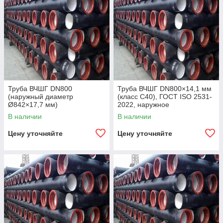
Труба ВЧШГ DN800
Труба ВЧШГ DN800×14,1 мм
(наружный диаметр
(класс C40), ГОСТ ISO 2531-
Ø842×17,7 мм)
2022, наружное
полиуретановое покрытие,
В наличии
В наличии
внутреннее цементно-
песчаное покрытие,
Цену уточняйте
Цену уточняйте