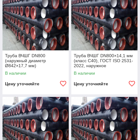
Труба ВЧШГ DN800
Труба ВЧШГ DN800×14,1 мм
(наружный диаметр
(класс C40), ГОСТ ISO 2531-
Ø842×17,7 мм)
2022, наружное
полиуретановое покрытие,
В наличии
В наличии
внутреннее цементно-
песчаное покрытие,
Цену уточняйте
Цену уточняйте