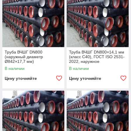
Труба ВЧШГ DN800
Труба ВЧШГ DN800×14,1 мм
(наружный диаметр
(класс C40), ГОСТ ISO 2531-
Ø842×17,7 мм)
2022, наружное
полиуретановое покрытие,
В наличии
В наличии
внутреннее цементно-
песчаное покрытие,
Цену уточняйте
Цену уточняйте