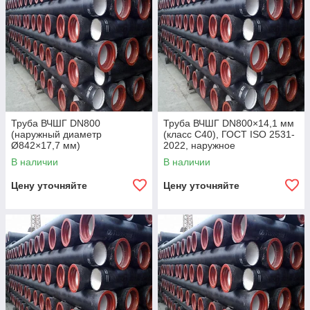
Труба ВЧШГ DN800
Труба ВЧШГ DN800×14,1 мм
(наружный диаметр
(класс C40), ГОСТ ISO 2531-
Ø842×17,7 мм)
2022, наружное
полиуретановое покрытие,
В наличии
В наличии
внутреннее цементно-
песчаное покрытие,
Цену уточняйте
Цену уточняйте