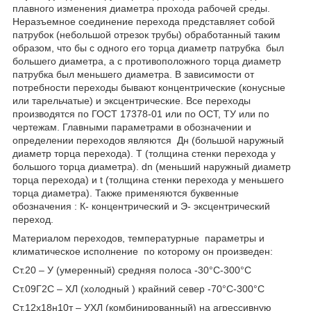
плавного изменения диаметра прохода рабочей среды.
Неразъемное соединение перехода представляет собой
патрубок (небольшой отрезок трубы) обработанный таким
образом, что бы с одного его торца диаметр патрубка был
большего диаметра, а с противоположного торца диаметр
патрубка был меньшего диаметра. В зависимости от
потребности переходы бывают концентрические (конусные
или тарельчатые) и эксцентрические. Все переходы
производятся по ГОСТ 17378-01 или по ОСТ, ТУ или по
чертежам. Главными параметрами в обозначении и
определении переходов являются Дн (большой наружный
диаметр торца перехода). Т (толщина стенки перехода у
большого торца диаметра). dn (меньший наружный диаметр
торца перехода) и t (толщина стенки перехода у меньшего
торца диаметра). Также применяются буквенные
обозначения : К- концентрический и Э- эксцентрический
переход.
Материалом переходов, температурные параметры и
климатическое исполнение по которому он произведен:
Ст.20 – У (умеренный) средняя полоса -30°С-300°С
Ст.09Г2С – ХЛ (холодный ) крайний север -70°С-300°С
Ст.12x18н10т – УХЛ (комбинированный) на агрессивную