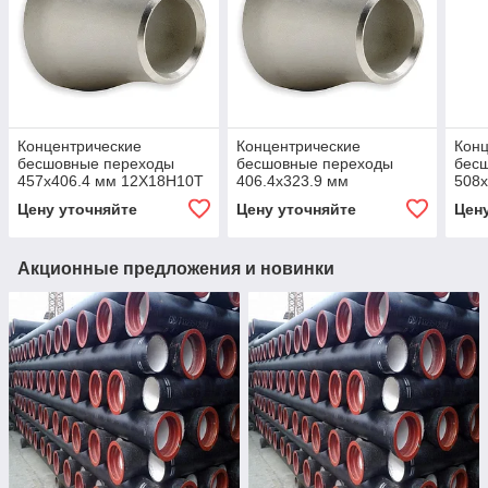
Концентрические
Концентрические
Конц
бесшовные переходы
бесшовные переходы
бес
457x406.4 мм 12Х18Н10Т
406.4x323.9 мм
508
ГОСТ 17378-2001
12Х18Н10Т ГОСТ 17378-
ГОС
Цену уточняйте
Цену уточняйте
Цен
2001
Акционные предложения и новинки