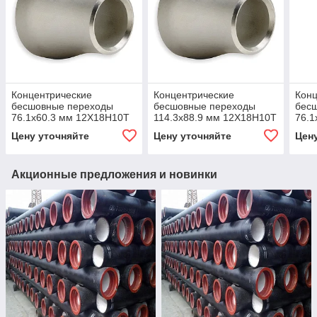
Концентрические
Концентрические
Конц
бесшовные переходы
бесшовные переходы
бес
76.1x60.3 мм 12Х18Н10Т
114.3x88.9 мм 12Х18Н10Т
76.1
ГОСТ 17378-2001
ГОСТ 17378-2001
ГОС
Цену уточняйте
Цену уточняйте
Цен
Акционные предложения и новинки