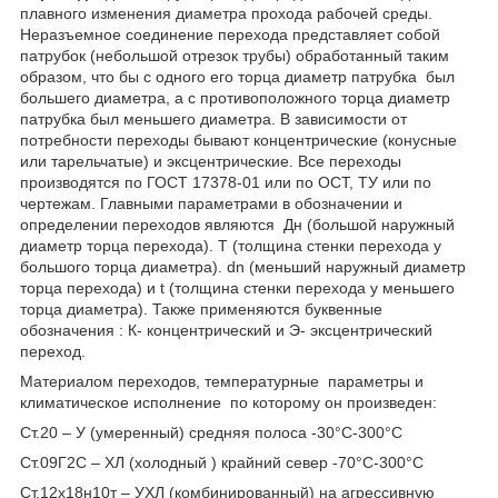
плавного изменения диаметра прохода рабочей среды.
Неразъемное соединение перехода представляет собой
патрубок (небольшой отрезок трубы) обработанный таким
образом, что бы с одного его торца диаметр патрубка был
большего диаметра, а с противоположного торца диаметр
патрубка был меньшего диаметра. В зависимости от
потребности переходы бывают концентрические (конусные
или тарельчатые) и эксцентрические. Все переходы
производятся по ГОСТ 17378-01 или по ОСТ, ТУ или по
чертежам. Главными параметрами в обозначении и
определении переходов являются Дн (большой наружный
диаметр торца перехода). Т (толщина стенки перехода у
большого торца диаметра). dn (меньший наружный диаметр
торца перехода) и t (толщина стенки перехода у меньшего
торца диаметра). Также применяются буквенные
обозначения : К- концентрический и Э- эксцентрический
переход.
Материалом переходов, температурные параметры и
климатическое исполнение по которому он произведен:
Ст.20 – У (умеренный) средняя полоса -30°С-300°С
Ст.09Г2С – ХЛ (холодный ) крайний север -70°С-300°С
Ст.12x18н10т – УХЛ (комбинированный) на агрессивную