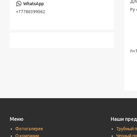
Дл
Консольно-моноблочные насосы
Стальная лента
Ру 
+77786399062
Шестерённые насосы
2x
Лента стальная оцинкованная
Насосы песковые
Т 
Cварной настил оцинкованный
Дм
Трубы по API, ASTM, EN, DIN, ISO
n-
n=1
Прутки (Круги) по ASTM, ASME, DIN, EN
Труба хонингованная
Шток полый хромированный
Меню
Наши пре
Фотогалерея
Трубный 
О компании
Черный п