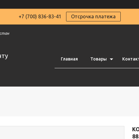
+7 (700) 836-83-41
Отсрочка платежа
хстан
чту
Главная
Товары
Контак
К
88