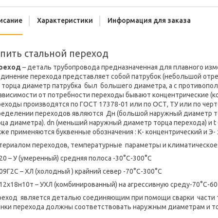
исание
Характеристики
Информация для заказа
пить стальной переход
реход
– деталь трубопровода предназначенная для плавного изм
динение перехода представляет собой патрубок (небольшой отрез
о торца диаметр патрубка был большего диаметра, а с противопо
ависимости от потребности переходы бывают концентрические (ко
еходы производятся по ГОСТ 17378-01 или по ОСТ, ТУ или по чер
ределении переходов являются Дн (большой наружный диаметр тор
ца диаметра). dn (меньший наружный диаметр торца перехода) и t
же применяются буквенные обозначения : К- концентрический и Э-
териалом переходов, температурные параметры и климатическое 
20 – У (умеренный) средняя полоса -30°С-300°С
09Г2С – ХЛ (холодный ) крайний север -70°С-300°С
12x18н10т – УХЛ (комбинированный) на агрессивную среду-70°С-6
реход является деталью соединяющим при помощи сварки части 
енки перехода должны соответствовать наружным диаметрам и то