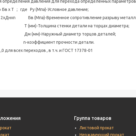
я определения давления для перехода определенных параметров
= Бв x Т ; где Ру (Мпа)-Условное давление;
Днxn Бв (Мпа)-Временное сопротивление разрыву металла
(мм)-Толщина стенки детали на торцах диаметра;
 (мм)-Наружный диаметр торцов деталей;
коэффициент прочности детали.
,0 для всех переходов , в т.ч. и ГОСТ 17378-01
дложения
Группа товаров
прокат
Листовой прокат
рокат
Нержавеющий прокат