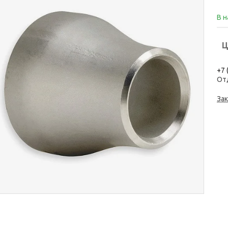
В 
Ц
+7 
От
Зак