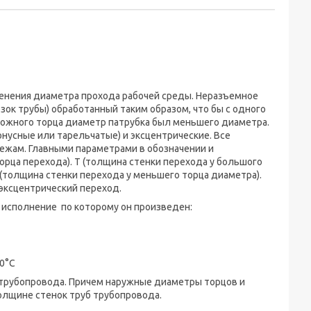
енения диаметра прохода рабочей среды. Неразъемное
ок трубы) обработанный таким образом, что бы с одного
ложного торца диаметр патрубка был меньшего диаметра.
нусные или тарельчатые) и эксцентрические. Все
тежам. Главными параметрами в обозначении и
ца перехода). Т (толщина стенки перехода у большого
 (толщина стенки перехода у меньшего торца диаметра).
 эксцентрический переход.
исполнение по которому он произведен:
00°С
трубопровода. Причем наружные диаметры торцов и
лщине стенок труб трубопровода.