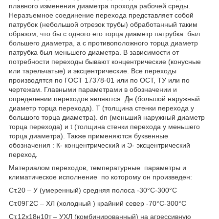
плавного изменения диаметра прохода рабочей среды.
Неразъемное соединение перехода представляет собой
патрубок (небольшой отрезок трубы) обработанный таким
образом, что бы с одного его торца диаметр патрубка был
большего диаметра, а с противоположного торца диаметр
патрубка был меньшего диаметра. В зависимости от
потребности переходы бывают концентрические (конусные
или тарельчатые) и эксцентрические. Все переходы
производятся по ГОСТ 17378-01 или по ОСТ, ТУ или по
чертежам. Главными параметрами в обозначении и
определении переходов являются Дн (большой наружный
диаметр торца перехода). Т (толщина стенки перехода у
большого торца диаметра). dn (меньший наружный диаметр
торца перехода) и t (толщина стенки перехода у меньшего
торца диаметра). Также применяются буквенные
обозначения : К- концентрический и Э- эксцентрический
переход.
Материалом переходов, температурные параметры и
климатическое исполнение по которому он произведен:
Ст.20 – У (умеренный) средняя полоса -30°С-300°С
Ст.09Г2С – ХЛ (холодный ) крайний север -70°С-300°С
Ст.12x18н10т – УХЛ (комбинированный) на агрессивную