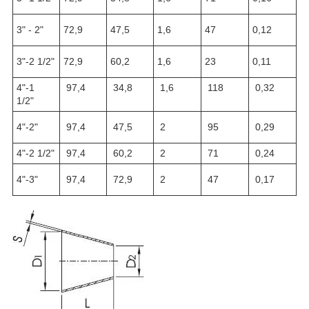
3" - 2"
72,9
47,5
1,6
47
0,12
3"-2 1/2"
72,9
60,2
1,6
23
0,11
4"-1
97,4
34,8
1,6
118
0,32
1/2"
4"-2"
97,4
47,5
2
95
0,29
4"-2 1/2"
97,4
60,2
2
71
0,24
4"-3"
97,4
72,9
2
47
0,17