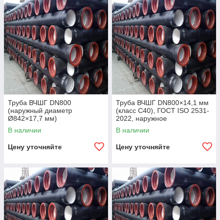
Труба ВЧШГ DN800
Труба ВЧШГ DN800×14,1 мм
(наружный диаметр
(класс C40), ГОСТ ISO 2531-
Ø842×17,7 мм)
2022, наружное
полиуретановое покрытие,
В наличии
В наличии
внутреннее цементно-
песчаное покрытие,
Цену уточняйте
Цену уточняйте