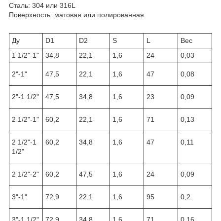
Сталь: 304 или 316L
Поверхность: матовая или полированная
Ду
D1
D2
S
L
Вес
1 1/2"-1"
34,8
22,1
1,6
24
0,03
2"-1"
47,5
22,1
1,6
47
0,08
2"-1 1/2"
47,5
34,8
1,6
23
0,09
2 1/2"-1"
60,2
22,1
1,6
71
0,13
2 1/2"-1
60,2
34,8
1,6
47
0,11
1/2"
2 1/2"-2"
60,2
47,5
1,6
24
0,09
3"-1"
72,9
22,1
1,6
95
0,2
3"-1 1/2"
72,9
34,8
1,6
71
0,16