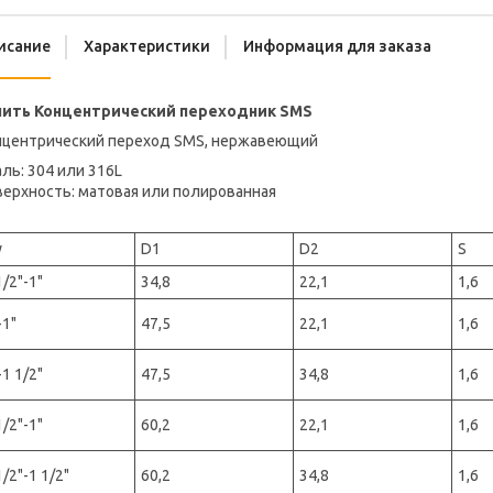
исание
Характеристики
Информация для заказа
пить Концентрический переходник SMS
нцентрический переход SMS, нержавеющий
ль: 304 или 316L
верхность: матовая или полированная
у
D1
D2
S
1/2"-1"
34,8
22,1
1,6
-1"
47,5
22,1
1,6
-1 1/2"
47,5
34,8
1,6
1/2"-1"
60,2
22,1
1,6
1/2"-1 1/2"
60,2
34,8
1,6