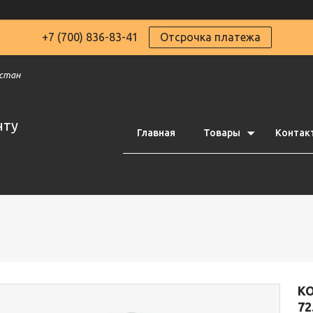
+7 (700) 836-83-41
Отсрочка платежа
хстан
чту
Главная
Товары
Контак
К
72