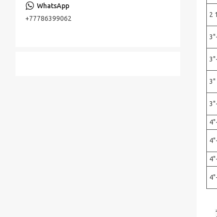
Консольно-моноблочные насосы
Стальная лента
2 
+77786399062
Шестерённые насосы
Лента стальная оцинкованная
3"
Насосы песковые
Cварной настил оцинкованный
3"
Трубы по API, ASTM, EN, DIN, ISO
Прутки (Круги) по ASTM, ASME, DIN, EN
3" 
Труба хонингованная
3"
Шток полый хромированный
4"
4"
4"
4"