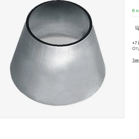
В 
Ц
+7 
От
Зак