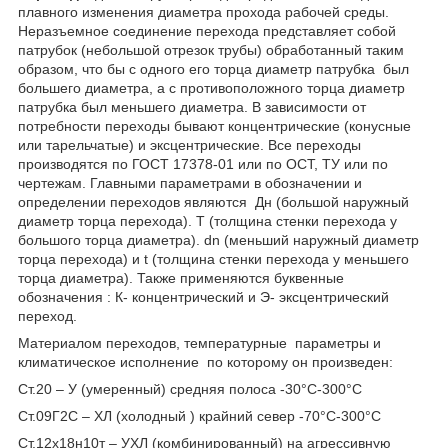
плавного изменения диаметра прохода рабочей среды.
Неразъемное соединение перехода представляет собой
патрубок (небольшой отрезок трубы) обработанный таким
образом, что бы с одного его торца диаметр патрубка был
большего диаметра, а с противоположного торца диаметр
патрубка был меньшего диаметра. В зависимости от
потребности переходы бывают концентрические (конусные
или тарельчатые) и эксцентрические. Все переходы
производятся по ГОСТ 17378-01 или по ОСТ, ТУ или по
чертежам. Главными параметрами в обозначении и
определении переходов являются Дн (большой наружный
диаметр торца перехода). Т (толщина стенки перехода у
большого торца диаметра). dn (меньший наружный диаметр
торца перехода) и t (толщина стенки перехода у меньшего
торца диаметра). Также применяются буквенные
обозначения : К- концентрический и Э- эксцентрический
переход.
Материалом переходов, температурные параметры и
климатическое исполнение по которому он произведен:
Ст.20 – У (умеренный) средняя полоса -30°С-300°С
Ст.09Г2С – ХЛ (холодный ) крайний север -70°С-300°С
Ст.12x18н10т – УХЛ (комбинированный) на агрессивную