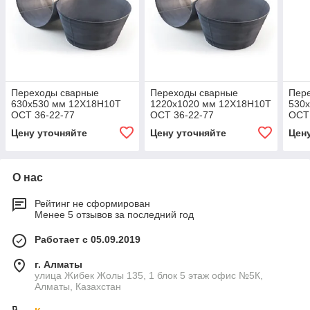
Переходы сварные
Переходы сварные
Пер
630x530 мм 12Х18Н10Т
1220x1020 мм 12Х18Н10Т
530
ОСТ 36-22-77
ОСТ 36-22-77
ОСТ 
Цену уточняйте
Цену уточняйте
Цен
О нас
Рейтинг не сформирован
Менее 5 отзывов за последний год
Работает с 05.09.2019
г. Алматы
улица Жибек Жолы 135, 1 блок 5 этаж офис №5К,
Алматы, Казахстан