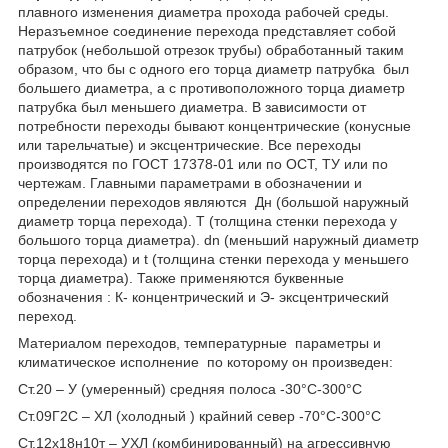
плавного изменения диаметра прохода рабочей среды.
Неразъемное соединение перехода представляет собой
патрубок (небольшой отрезок трубы) обработанный таким
образом, что бы с одного его торца диаметр патрубка был
большего диаметра, а с противоположного торца диаметр
патрубка был меньшего диаметра. В зависимости от
потребности переходы бывают концентрические (конусные
или тарельчатые) и эксцентрические. Все переходы
производятся по ГОСТ 17378-01 или по ОСТ, ТУ или по
чертежам. Главными параметрами в обозначении и
определении переходов являются Дн (большой наружный
диаметр торца перехода). Т (толщина стенки перехода у
большого торца диаметра). dn (меньший наружный диаметр
торца перехода) и t (толщина стенки перехода у меньшего
торца диаметра). Также применяются буквенные
обозначения : К- концентрический и Э- эксцентрический
переход.
Материалом переходов, температурные параметры и
климатическое исполнение по которому он произведен:
Ст.20 – У (умеренный) средняя полоса -30°С-300°С
Ст.09Г2С – ХЛ (холодный ) крайний север -70°С-300°С
Ст.12x18н10т – УХЛ (комбинированный) на агрессивную