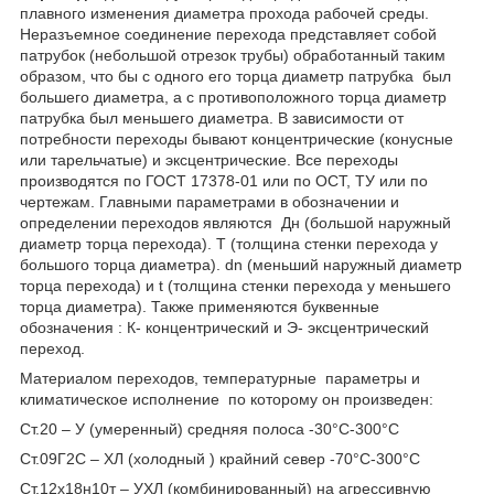
плавного изменения диаметра прохода рабочей среды.
Неразъемное соединение перехода представляет собой
патрубок (небольшой отрезок трубы) обработанный таким
образом, что бы с одного его торца диаметр патрубка был
большего диаметра, а с противоположного торца диаметр
патрубка был меньшего диаметра. В зависимости от
потребности переходы бывают концентрические (конусные
или тарельчатые) и эксцентрические. Все переходы
производятся по ГОСТ 17378-01 или по ОСТ, ТУ или по
чертежам. Главными параметрами в обозначении и
определении переходов являются Дн (большой наружный
диаметр торца перехода). Т (толщина стенки перехода у
большого торца диаметра). dn (меньший наружный диаметр
торца перехода) и t (толщина стенки перехода у меньшего
торца диаметра). Также применяются буквенные
обозначения : К- концентрический и Э- эксцентрический
переход.
Материалом переходов, температурные параметры и
климатическое исполнение по которому он произведен:
Ст.20 – У (умеренный) средняя полоса -30°С-300°С
Ст.09Г2С – ХЛ (холодный ) крайний север -70°С-300°С
Ст.12x18н10т – УХЛ (комбинированный) на агрессивную