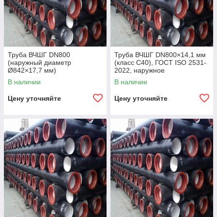
Труба ВЧШГ DN800
Труба ВЧШГ DN800×14,1 мм
(наружный диаметр
(класс C40), ГОСТ ISO 2531-
Ø842×17,7 мм)
2022, наружное
полиуретановое покрытие,
В наличии
В наличии
внутреннее цементно-
песчаное покрытие,
Цену уточняйте
Цену уточняйте