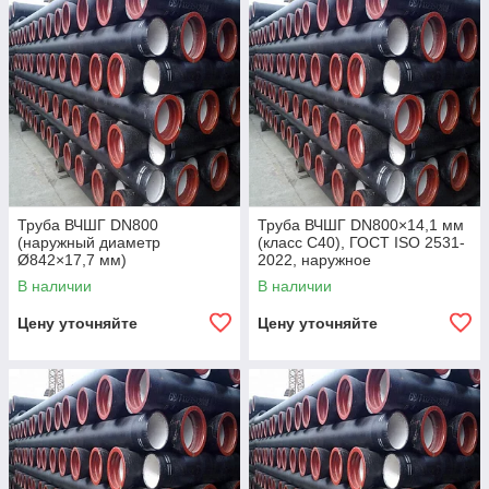
Труба ВЧШГ DN800
Труба ВЧШГ DN800×14,1 мм
(наружный диаметр
(класс C40), ГОСТ ISO 2531-
Ø842×17,7 мм)
2022, наружное
полиуретановое покрытие,
В наличии
В наличии
внутреннее цементно-
песчаное покрытие,
Цену уточняйте
Цену уточняйте