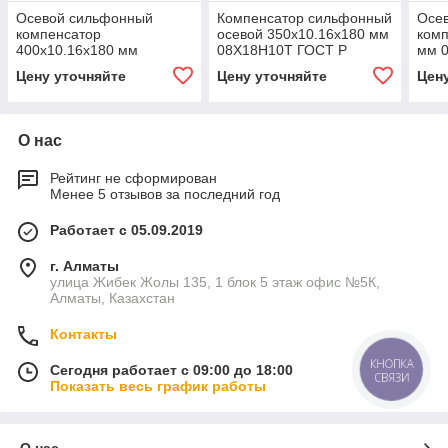
Осевой сильфонный
Компенсатор сильфонный
Осе
компенсатор
осевой 350x10.16x180 мм
комп
400x10.16x180 мм
08Х18Н10Т ГОСТ Р
мм 
08Х18Н10Т ГОСТ Р
50671-94
5067
Цену уточняйте
Цену уточняйте
Цен
50671-94
О нас
Рейтинг не сформирован
Менее 5 отзывов за последний год
Работает с 05.09.2019
г. Алматы
улица Жибек Жолы 135, 1 блок 5 этаж офис №5К,
Алматы, Казахстан
Контакты
КНОПКА
Сегодня работает с 09:00 до 18:00
СВЯЗИ
Показать весь график работы