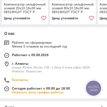
Компенсатор сильфонный
Компенсатор сильфонный
Ком
осевой 20x10.16x30 мм
осевой 80x10.16x30 мм
осев
08Х18Н10Т ГОСТ Р
08Х18Н10Т ГОСТ Р
08Х
50671-94
50671-94
5067
Цену уточняйте
Цену уточняйте
Цен
О нас
Рейтинг не сформирован
Менее 5 отзывов за последний год
Работает с 05.09.2019
г. Алматы
улица Жибек Жолы 135, 1 блок 5 этаж офис №5К,
Алматы, Казахстан
Контакты
КНОПКА
Сегодня работает с 09:00 до 18:00
СВЯЗИ
Показать весь график работы