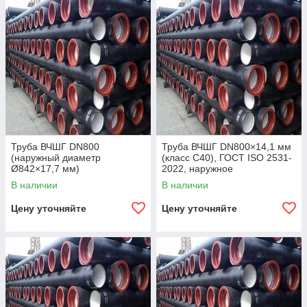
Труба ВЧШГ DN800
Труба ВЧШГ DN800×14,1 мм
(наружный диаметр
(класс C40), ГОСТ ISO 2531-
Ø842×17,7 мм)
2022, наружное
полиуретановое покрытие,
В наличии
В наличии
внутреннее цементно-
песчаное покрытие,
Цену уточняйте
Цену уточняйте