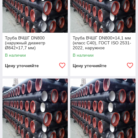
Труба ВЧШГ DN800
Труба ВЧШГ DN800×14,1 мм
(наружный диаметр
(класс C40), ГОСТ ISO 2531-
Ø842×17,7 мм)
2022, наружное
полиуретановое покрытие,
В наличии
В наличии
внутреннее цементно-
песчаное покрытие,
Цену уточняйте
Цену уточняйте